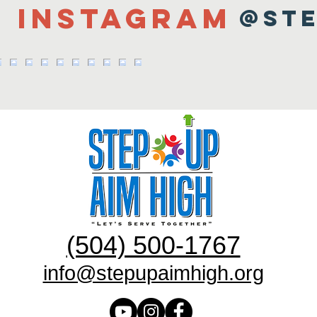
n Instagram
@ste
(504) 500-1767
info@stepupaimhigh.org