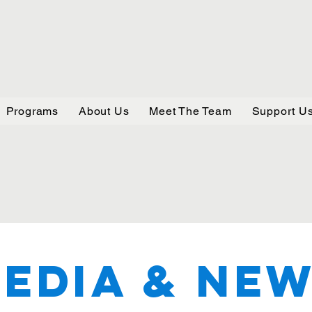
Programs
About Us
Meet The Team
Support U
edia & NE