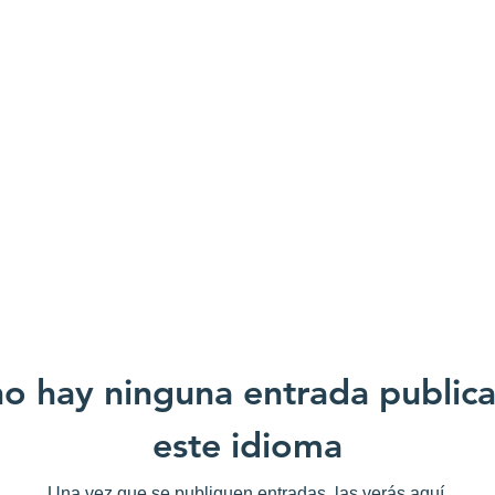
o hay ninguna entrada public
este idioma
Una vez que se publiquen entradas, las verás aquí.